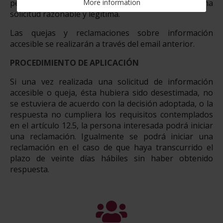
More information
petición que permitan constatar que se trata de una
solicitud razonable y legítima.
Las quejas y reclamaciones sobre información
accesible se realizarán a través del email anterior.
PROCEDIMIENTO DE APLICACIÓN
Si una vez realizada una solicitud de información
accesible o queja, ésta hubiera sido desestimada, no
se estuviera de acuerdo con la decisión adoptada, o la
respuesta no cumpliera los requisitos contemplados
en el artículo 12.5, la persona interesada podrá iniciar
una reclamación. Igualmente se podrá iniciar una
reclamación en el caso de que haya transcurrido el
plazo de veinte días hábiles sin haber obtenido
respuesta.