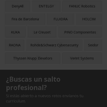
DenyAll
ENTELGY
FANUC Robotics
Fira de Barcelona
FLUIDRA
HOLCIM
KUKA
Le Creuset
PINO Componentes
RAONA
Rohde&Schwarz Cybersecurity
Seidor
Thyssen Krupp Elevators
Verint Systems
¿Buscas un salto
profesional?
Sí estás abierto a nuevos retos envíanos tu
currículum.