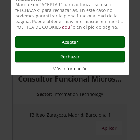
Marque en "ACEPTAR" para autorizar su uso o
Aplicar
“RECHAZAR” para rechazarlas. En este caso no
podemos garantizar la plena funcionalidad de la
página. Puede obtener más información en nuestra
POLÍTICA DE COOKIES
aquí
o en el pie de página.
Jornada completa
Destacado
Aceptar
Ofertas: 4
Rechazar
45000 - 55000 € anual / bruto
Más información
Consultor Funcional Microsoft Dynamics 365 BC
Sector:
Information Technology
[Bilbao, Zaragoza, Madrid, Barcelona, ]
Aplicar